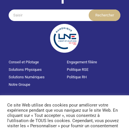
Rechercher:
Conseil et Pilotage
Engagement filière
Solutions Physiques
Politique RSE
Solutions Numériques
Politique RH
Notre Groupe
Carrière
Mentions légales
Ce site Web utilise des cookies pour améliorer votre
Actualités
Politique RGPD
expérience pendant que vous naviguez sur le site Web. En
Nous contacter
cliquant sur « Tout accepter », vous consentez à
l'utilisation de TOUS les cookies. Cependant, vous pouvez
visiter les « Personnaliser » pour fournir un consentement
© 2025 Groupe Diffusion Plus • Tous droits réservés