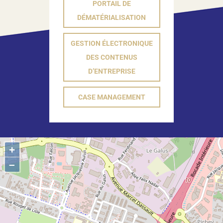
PORTAIL DE
DÉMATÉRIALISATION
GESTION ÉLECTRONIQUE
DES CONTENUS
D’ENTREPRISE
CASE MANAGEMENT
+
–